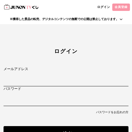
ログイン
会員登録
※獲得した景品の転売、デジタルコンテンツの無断での公開は禁止しております。
・本サービスで獲得された景品をオークション等へ出品する行為、その他営利目的での転売行
為は禁止しております。
・本サービスで獲得された動画･画像･ボイス等のデジタルコンテンツは、出品者が著作権を有
しております。無断でのSNS等での公開、譲渡、その他著作権を侵害する行為は禁止しており
ます。
・当選権利は当選者ご本人のみ有効となります。当選権利の譲渡、オークション等への出品、
ログイン
その他営利目的での転売は禁止しております。
メールアドレス
パスワード
パスワードをお忘れの方