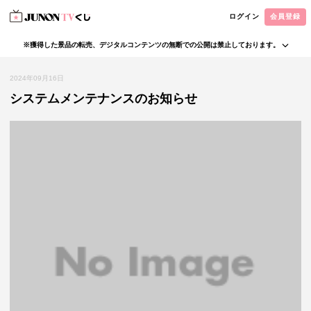
ログイン
会員登録
※獲得した景品の転売、デジタルコンテンツの無断での公開は禁止しております。
・本サービスで獲得された景品をオークション等へ出品する行為、その他営利目的での転売行
為は禁止しております。
2024年09月16日
・本サービスで獲得された動画･画像･ボイス等のデジタルコンテンツは、出品者が著作権を有
システムメンテナンスのお知らせ
しております。無断でのSNS等での公開、譲渡、その他著作権を侵害する行為は禁止しており
ます。
・当選権利は当選者ご本人のみ有効となります。当選権利の譲渡、オークション等への出品、
その他営利目的での転売は禁止しております。