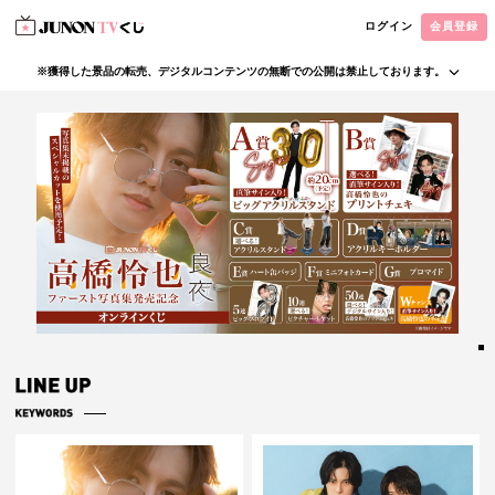
ログイン
会員登録
※獲得した景品の転売、デジタルコンテンツの無断での公開は禁止しております。
・本サービスで獲得された景品をオークション等へ出品する行為、その他営利目的での転売行
為は禁止しております。
・本サービスで獲得された動画･画像･ボイス等のデジタルコンテンツは、出品者が著作権を有
しております。無断でのSNS等での公開、譲渡、その他著作権を侵害する行為は禁止しており
ます。
・当選権利は当選者ご本人のみ有効となります。当選権利の譲渡、オークション等への出品、
その他営利目的での転売は禁止しております。