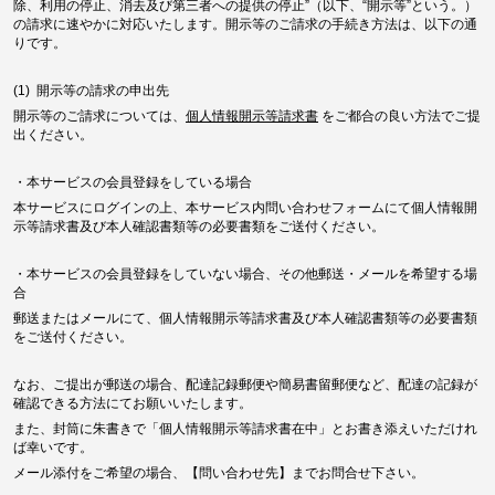
除、利用の停止、消去及び第三者への提供の停止”（以下、“開示等”という。）
の請求に速やかに対応いたします。開示等のご請求の手続き方法は、以下の通
りです。
(1) 開示等の請求の申出先
開示等のご請求については、
個人情報開示等請求書
をご都合の良い方法でご提
出ください。
・本サービスの会員登録をしている場合
本サービスにログインの上、本サービス内問い合わせフォームにて個人情報開
示等請求書及び本人確認書類等の必要書類をご送付ください。
・本サービスの会員登録をしていない場合、その他郵送・メールを希望する場
合
郵送またはメールにて、個人情報開示等請求書及び本人確認書類等の必要書類
をご送付ください。
なお、ご提出が郵送の場合、配達記録郵便や簡易書留郵便など、配達の記録が
確認できる方法にてお願いいたします。
また、封筒に朱書きで「個人情報開示等請求書在中」とお書き添えいただけれ
ば幸いです。
メール添付をご希望の場合、【問い合わせ先】までお問合せ下さい。