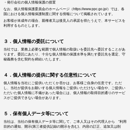
・発行会社の個人情報保護の措置
なお、個人情報保護委員会のホームページ（
https://www.ppc.go.jp/
）では、各
国における個人情報保護制度に関する情報について掲載されています。
お客様が未成年の場合、親権者又は後見人の承諾を得たうえで、本サービスを
利用するものとします。
３．個人情報の委託について
当社では、業務上必要な範囲で個人情報の取扱いを委託先へ委託することがあ
ります。委託にあたり、十分な個人情報の保護水準を満たす委託先を選定、守
秘義務を含む契約を締結いたします。
４．個人情報の提供に関する任意性について
個人情報を当社にご提供いただくか否かは、お客様ご自身の任意です。ただ
し、当社が提供をお願いする個人情報をご提供いただけない場合や、ご提供い
ただいた個人情報に不備があった場合には、個人情報の取得目的通りのサービ
スがご提供できない場合があります。
５．保有個人データ等について
当社は、当社の保有個人データ等に関して、ご本人又はその代理人から “利用
目的の通知、開示(第三者提供記録の開示を含む)、内容の訂正、追加又は削