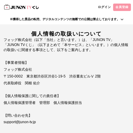
ログイン
会員登録
※獲得した景品の転売、デジタルコンテンツの無断での公開は禁止しております。
・本サービスで獲得された景品をオークション等へ出品する行為、その他営利目的での転売行
個人情報の取扱いについて
為は禁止しております。
・本サービスで獲得された動画･画像･ボイス等のデジタルコンテンツは、出品者が著作権を有
フォッグ株式会社（以下「当社」と言います。）は、「JUNON TV」
しております。無断でのSNS等での公開、譲渡、その他著作権を侵害する行為は禁止しており
「JUNON TVくじ」（以下まとめて「本サービス」といいます。）の個人情報
ます。
の取扱いに関連する事項として、以下をご案内します。
・当選権利は当選者ご本人のみ有効となります。当選権利の譲渡、オークション等への出品、
その他営利目的での転売は禁止しております。
【事業者情報】
フォッグ株式会社
〒150-0002 東京都渋谷区渋谷1-19-5 渋谷董友ビルⅤ 2階
代表取締役 関根 佑介
【個人情報保護に関しての責任者】
個人情報保護管理者 管理部 個人情報保護担当
【問い合わせ先】
support@junon-tv.jp