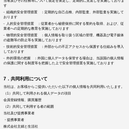
当者及びその任務等について規定を策定し、定期的に見直しを実施しておりま
す
- 組織的安全管理措置 ：定期的な自己点検、内部監査、外部監査を実施して
おります
- 人的安全管理措置 ：従業者から秘密保持に関する誓約を取得、および、従
業者への定期的な教育を実施しております
- 物理的安全管理措置 ：個人情報を取り扱う区域の管理、機器及び電子媒体
の盗難等の防止等を実施しております
- 技術的安全管理措置 ：外部からの不正アクセスから保護する仕組みを導入
しております
- 外的環境の把握 ：外国に個人データを保管する場合は、当該国の個人情報
の保護に関する制度等を把握した上で安全管理措置を実施しております
7．共同利用について
当社は、お客様からご提供いただいた以下の個人情報を共同利用いたします。
（1）共同して利用される個人データの項目
会員登録情報、購買履歴
（2）共同して利用する者の範囲
当社及び提携事業者
・提携事業者
株式会社主婦と生活社