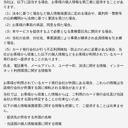
当社は、以下に該当する場合、お客様の個人情報を第三者に提供することがあ
ります。
（1）法令に基づく場合など個人情報保護法に定める場合や、裁判所・警察等
の公的機関から法律に基づく要請を受けた場合。
（2）お客様の事前の承認、同意を得た場合。
（3）本サービスを提供する上で必要となる業務委託先に開示する場合。
（4）当社の合併、分社化、事業譲渡により事業が継承され会員情報を引き継
ぐ場合。
（5）カード発行会社が行う不正利用検知・防止のために必要がある場合、当
社がお客様から収集した以下の個人情報などをお客様が利用されているカード
発行会社へ提供することがあります。
氏名、電話番号、メールアドレス、ユーザーID、決済に関する情報、インター
ネット利用環境に関する情報等
お客様が利用されているカード発行会社が外国にある場合、これらの情報は当
該発行会社が所属する国に移転される場合があります。
当社では、お客様から収集した情報からは、ご利用のカード発行会社及び当該
会社が所在する国を特定することが出来ないため、
以下の個人情報保護措置に関する情報を把握して、ご提供することは出来ませ
ん。
・提供先が所在する外国の名称
・当該国の個人情報保護に関する情報