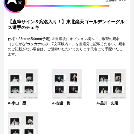
当選確率:
0.1
%
賞
到着に関する対応は原則いたしかねます。
・本サービスで獲得された景品をオークション等へ出品する行為、その
他営利目的での転売行為は禁止しております。
・本サービスで獲得された動画･画像･ボイス等のデジタルコンテンツ
【直筆サイン＆宛名入り！】東北楽天ゴールデンイーグル
は、出品者が著作権を有しております。無断でのSNS等での公開、譲
ス選手のチェキ
渡、その他著作権を侵害する行為は禁止しております。
・当選権利は当選者ご本人のみ有効となります。当選権利の譲渡、オー
仕様：86mm×54mm(予定) ※当選後にオプション欄へ「ご希望の宛名
クション等への出品、その他営利目的での転売は禁止しております。
（ひらがな/カタカナのみ・7文字以内）」を当選分ご記載ください。宛名
・運営様の都合により、一部サイン入り景品がご用意ができなくなる場
のご記載がない場合は、ご登録いただいております氏名にて手配いたし
合がございます。その場合、別のサイン入り景品に変更させていただく
ます。
可能性がございます。（該当者には別途メールにてご連絡させていただ
きます。）
・製造に伴い発生した製品イメージを大きく損なわない程度の微細なキ
ズ・縫製・糸くずなどに関しましては交換対象外となります。
・弊社サイト以外で景品を購入された場合、弊社は一切責任を負いませ
ん。
・一部の景品は希望景品の選択や希望の宛名を入力（オプション登録）
する必要がございます。期限内に登録いただけなかった場合、ご希望の
景品や宛名以外でのお届けとなる可能性がございます。
A-宗山 塁
A-古謝 樹
A-黒川 史陽
配送について
・サイン入り景品とサインなし景品は別配送となる場合がございます。
・製作状況や天候状況によりくじページに記載のお届け目安から前後し
た配送となる場合がございます。
・弊社指定の配送業者から発送させていただくため、配送業者および配
送方法はお選びいただくことができません。