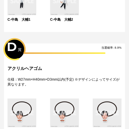
C-中島 大輔1
C-中島 大輔2
D
当選確率:
8.9
%
賞
アクリルヘアゴム
仕様：W27mm×H40mm×D3mm以内(予定) ※デザインによってサイズが
異なります。