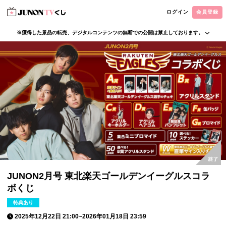
ログイン
会員登録
※獲得した景品の転売、デジタルコンテンツの無断での公開は禁止しております。
・本サービスで獲得された景品をオークション等へ出品する行為、その他営利目的での転売行
為は禁止しております。
・本サービスで獲得された動画･画像･ボイス等のデジタルコンテンツは、出品者が著作権を有
しております。無断でのSNS等での公開、譲渡、その他著作権を侵害する行為は禁止しており
ます。
・当選権利は当選者ご本人のみ有効となります。当選権利の譲渡、オークション等への出品、
その他営利目的での転売は禁止しております。
JUNON2月号 東北楽天ゴールデンイーグルスコラ
ボくじ
特典あり
2025年12月22日 21:00
~
2026年01月18日 23:59