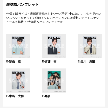
雑誌風パンフレット
仕様：B5サイズ・表紙裏表紙含む4ページ(予定) 中にはここでしか見れな
いスペシャルカットを収録！ソロのバージョンには理想のデートスケジ
ュールも掲載..♡大満足なパンフレットです！
E-宗山 塁
E-古謝 樹
E-黒川 史陽
E-中島 大輔
E-集合