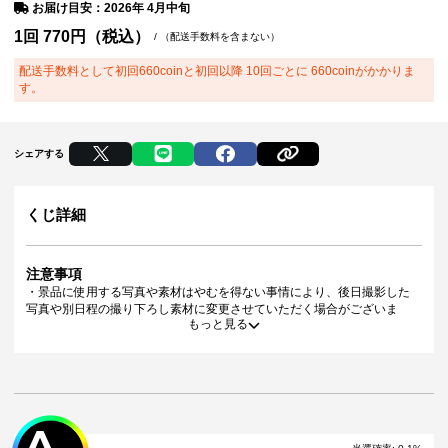
お届け目安：2026年 4月中旬
1回
770
円（税込）
/
（配送手数料を含まない）
配送手数料として初回660coinと初回以降 10回ごとに 660coinがかかりま
す。
シェアする
くじ詳細
注意事項
・景品に使用する写真や素材はやむを得ない事情により、後日撮影した
写真や別日程の撮り下ろし素材に変更させていただく場合がございま
もっと見る
す。
・景品デザインはイメージです。状況によりデザイン・仕様が変更とな
る可能性がございます。
・景品の種類または景品デザインによってサイズが異なる場合がござい
ます。
・くじご利用後のお客様都合での景品のキャンセル・返品・交換はいた
A
しかねます。
・景品の配送完了から1ヶ月経過後にお問合せいただいた景品の不備、未