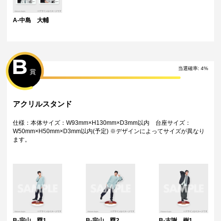
・日本国内在住のお客様からの海外への配送はできません。
特典について
A-中島 大輔
・多連特典をご希望の場合、「くじ引き内容の選択」にてご希望の景品
が表示されているボタンを選択の上でくじ引きを行ってください。
※単発（1回ボタン）で引いた方は多連特典の対象とはなりませんのでご
注意ください。
B
Wチャンス賞について
当選確率:
4
%
・Wチャンス賞は対象の期間内くじ引き1回ごとにチャレンジできる特別
賞
キャンペーンです。
・抽選は該当するWチャンス賞の期間終了後に一括で行い、完了次第当落
に関わらず権利保有者全員に結果をお知らせします。（原則として期間
アクリルスタンド
終了後の翌日12時以降に通知します）
・Wチャンス賞のチャレンジには初回のみアンケートへのご回答が必須と
なります。
仕様：本体サイズ：W93mm×H130mm×D3mm以内 台座サイズ：
・2回目以降は自動的に開催中のWチャンス賞へ応募となります。
W50mm×H50mm×D3mm以内(予定) ※デザインによってサイズが異なり
ます。
B-宗山 塁1
B-宗山 塁2
B-古謝 樹1