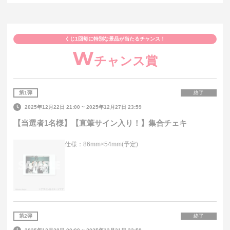
くじ1回毎に特別な景品が当たるチャンス！
W
チャンス賞
第
1
弾
終了
2025年12月22日 21:00
~
2025年12月27日 23:59
【当選者1名様】【直筆サイン入り！】集合チェキ
仕様：86mm×54mm(予定)
第
2
弾
終了