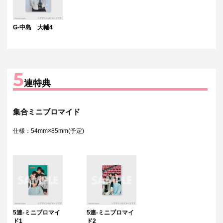
G-中島 大輔4
5
連特典
集合ミニブロマイド
仕様：54mm×85mm(予定)
5連-ミニブロマイ
5連-ミニブロマイ
ド1
ド2