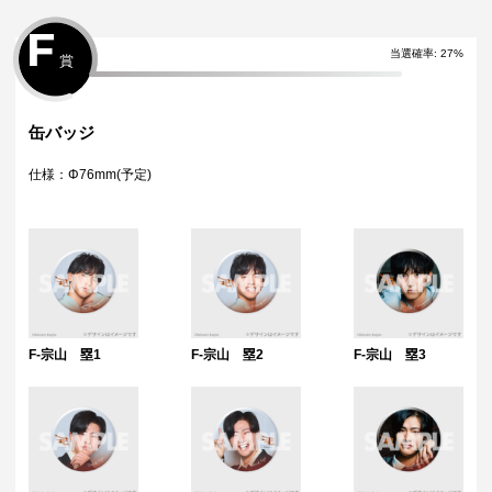
F
当選確率:
27
%
賞
缶バッジ
仕様：Φ76mm(予定)
F-宗山 塁1
F-宗山 塁2
F-宗山 塁3