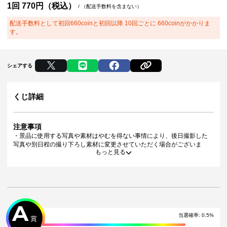
1回
770
円（税込）
/
（配送手数料を含まない）
配送手数料として初回660coinと初回以降 10回ごとに 660coinがかかりま
す。
シェアする
くじ詳細
注意事項
・景品に使用する写真や素材はやむを得ない事情により、後日撮影した
写真や別日程の撮り下ろし素材に変更させていただく場合がございま
もっと見る
す。
・景品デザインはイメージです。状況によりデザイン・仕様が変更とな
る可能性がございます。
・景品の種類または景品デザインによってサイズが異なる場合がござい
ます。
・くじご利用後のお客様都合での景品のキャンセル・返品・交換はいた
A
しかねます。
・景品の配送完了から1ヶ月経過後にお問合せいただいた景品の不備、未
当選確率:
0.5
%
賞
到着に関する対応は原則いたしかねます。