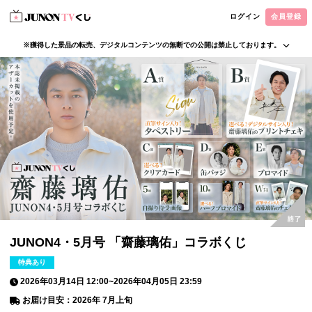
ログイン
会員登録
※獲得した景品の転売、デジタルコンテンツの無断での公開は禁止しております。
・本サービスで獲得された景品をオークション等へ出品する行為、その他営利目的での転売行
為は禁止しております。
・本サービスで獲得された動画･画像･ボイス等のデジタルコンテンツは、出品者が著作権を有
しております。無断でのSNS等での公開、譲渡、その他著作権を侵害する行為は禁止しており
ます。
・当選権利は当選者ご本人のみ有効となります。当選権利の譲渡、オークション等への出品、
その他営利目的での転売は禁止しております。
JUNON4・5月号 「齋藤璃佑」コラボくじ
特典あり
2026年03月14日 12:00
~
2026年04月05日 23:59
お届け目安：2026年 7月上旬