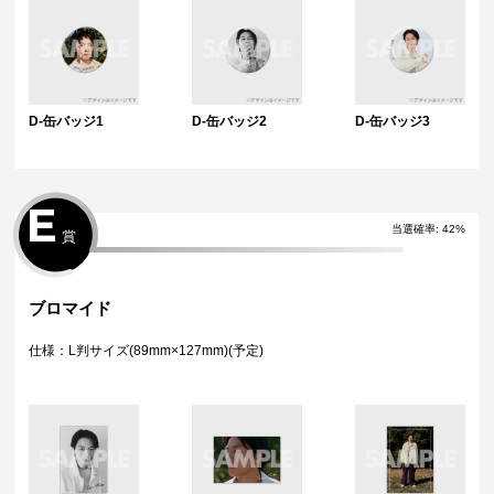
D-缶バッジ1
D-缶バッジ2
D-缶バッジ3
E
当選確率:
42
%
賞
ブロマイド
仕様：L判サイズ(89mm×127mm)(予定)