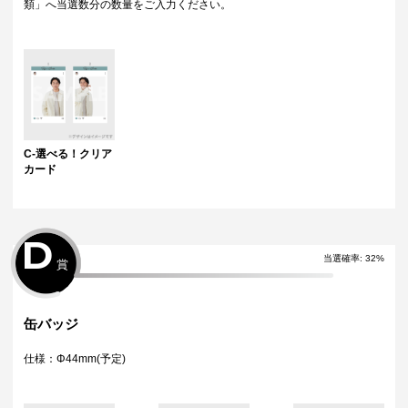
類」へ当選数分の数量をご入力ください。
C-選べる！クリア
カード
D
当選確率:
32
%
賞
缶バッジ
仕様：Φ44mm(予定)