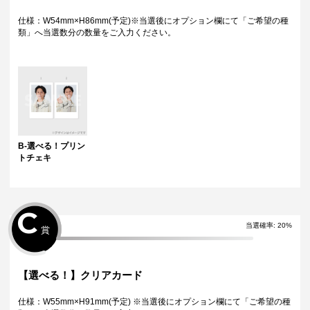
特典について
・多連特典をご希望の場合、「くじ引き内容の選択」にてご希望の景品
仕様：W54mm×H86mm(予定)※当選後にオプション欄にて「ご希望の種
が表示されているボタンを選択の上でくじ引きを行ってください。
類」へ当選数分の数量をご入力ください。
※単発（1回ボタン）で引いた方は多連特典の対象とはなりませんのでご
注意ください。
Wチャンス賞について
・Wチャンス賞は対象の期間内くじ引き1回ごとにチャレンジできる特別
キャンペーンです。
・抽選は該当するWチャンス賞の期間終了後に一括で行い、完了次第当落
に関わらず権利保有者全員に結果をお知らせします。（原則として期間
終了後の翌日12時以降に通知します）
・Wチャンス賞のチャレンジには初回のみアンケートへのご回答が必須と
B-選べる！プリン
なります。
トチェキ
・2回目以降は自動的に開催中のWチャンス賞へ応募となります。
C
当選確率:
20
%
賞
【選べる！】クリアカード
仕様：W55mm×H91mm(予定) ※当選後にオプション欄にて「ご希望の種