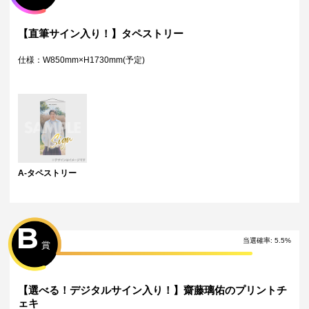
・本サービスで獲得された景品をオークション等へ出品する行為、その
他営利目的での転売行為は禁止しております。
・本サービスで獲得された動画･画像･ボイス等のデジタルコンテンツ
【直筆サイン入り！】タペストリー
は、出品者が著作権を有しております。無断でのSNS等での公開、譲
渡、その他著作権を侵害する行為は禁止しております。
仕様：W850mm×H1730mm(予定)
・当選権利は当選者ご本人のみ有効となります。当選権利の譲渡、オー
クション等への出品、その他営利目的での転売は禁止しております。
・運営様の都合により、一部サイン入り景品がご用意ができなくなる場
合がございます。その場合、別のサイン入り景品に変更させていただく
可能性がございます。（該当者には別途メールにてご連絡させていただ
きます。）
・製造に伴い発生した製品イメージを大きく損なわない程度の微細なキ
ズ・縫製・糸くずなどに関しましては交換対象外となります。
・弊社サイト以外で景品を購入された場合、弊社は一切責任を負いませ
ん。
A-タペストリー
・一部の景品は希望景品の選択や希望の宛名を入力（オプション登録）
する必要がございます。期限内に登録いただけなかった場合、ご希望の
景品や宛名以外でのお届けとなる可能性がございます。
配送について
B
・サイン入り景品とサインなし景品は別配送となる場合がございます。
当選確率:
5.5
%
賞
・製作状況や天候状況によりくじページに記載のお届け目安から前後し
た配送となる場合がございます。
・弊社指定の配送業者から発送させていただくため、配送業者および配
送方法はお選びいただくことができません。
【選べる！デジタルサイン入り！】齋藤璃佑のプリントチ
・海外への配送は対応しておりません。
ェキ