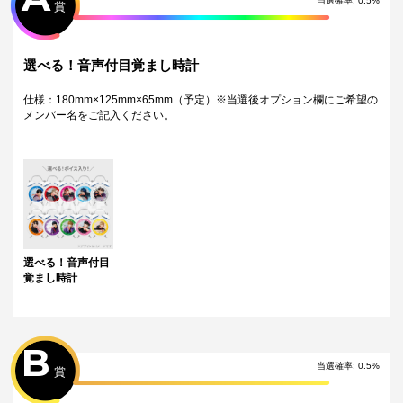
当選確率:
0.5
%
賞
＜Wチャンス賞＞
10連くじを引いた方の中から抽選10名様に『直筆サイン入りチェキ』を
プレゼント！
選べる！音声付目覚まし時計
応募メンバーが指定できるため『オプション欄』に必ず「メンバー名
（フルネーム）」のご記入を忘れずに！
仕様：180mm×125mm×65mm（予定）※当選後オプション欄にご希望の
※10連1回につき、抽選対象1口
メンバー名をご記入ください。
例1：10連引いて頂いたお客様　オプション内「つばき×1」
例2：20連引いて頂いたお客様　オプション内「つばき×1、なめ×1」
※Wチャンス賞の当選者発表は、発送をもって代えさせていただきます。
※Wチャンス賞の景品は場合によっては返品・交換はいたしかねますこ
と、ご了承いただけますと幸いでございます。
注意事項
・景品デザインはイメージです。状況によりデザインが変更となる可能
性がございます。
選べる！音声付目
・くじご利用後のお客様都合での景品のキャンセル・返品・交換はいた
覚まし時計
しかねます。
・景品の配送完了から1ヶ月経過後にお問合せいただいた景品の不備、未
到着に関する対応は原則いたしかねます。
・獲得した景品をオークション等へ転売する行為、第三者への譲渡は禁
B
止しております。
・獲得した動画･画像･ボイス等のデジタルコンテンツは、出品者が著作
当選確率:
0.5
%
賞
権を有します。 SNS等での公開、譲渡、その他著作権を侵害する行為は
禁止しております。