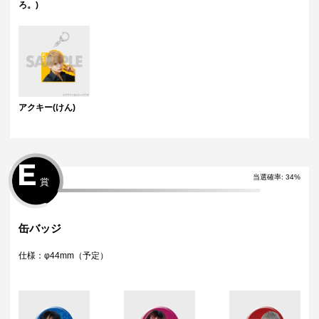
ろ。)
アクキー(けん)
E
当選確率:
34
%
賞
缶バッジ
仕様：φ44mm（予定）