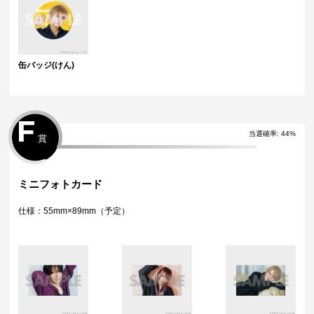
缶バッジ(けん)
F
当選確率:
44
%
賞
ミニフォトカード
仕様：55mm×89mm（予定）