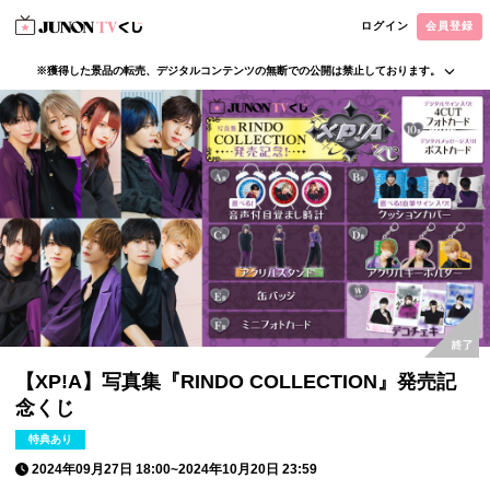
ログイン
会員登録
※獲得した景品の転売、デジタルコンテンツの無断での公開は禁止しております。
・本サービスで獲得された景品をオークション等へ出品する行為、その他営利目的での転売行
為は禁止しております。
・本サービスで獲得された動画･画像･ボイス等のデジタルコンテンツは、出品者が著作権を有
しております。無断でのSNS等での公開、譲渡、その他著作権を侵害する行為は禁止しており
ます。
・当選権利は当選者ご本人のみ有効となります。当選権利の譲渡、オークション等への出品、
その他営利目的での転売は禁止しております。
【XP!A】写真集『RINDO COLLECTION』発売記
念くじ
特典あり
2024年09月27日 18:00
~
2024年10月20日 23:59