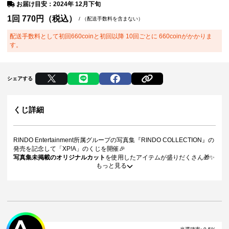
お届け目安：2024年 12月下旬
1回
770
円（税込）
/
（配送手数料を含まない）
配送手数料として初回660coinと初回以降 10回ごとに 660coinがかかりま
す。
シェアする
くじ詳細
RINDO Entertainment所属グループの写真集『RINDO COLLECTION』の
発売を記念して「XP!A」のくじを開催🎉
写真集未掲載のオリジナルカット
を使用したアイテムが盛りだくさん🎁✨
もっと見る
販売期間中は、いつでもどなたでもご利用いただけます🥰
ここだけしか手に入らないアイテム
をぜひお見逃しなく😎✨
＜10連特典＞ 10連を引いた方は通常の景品とは別に10連特典が当たりま
す。
（10連1回につき、特典は1点）
※単発（1回ボタン）を10回引いた方は対象外です。
A
※10連ボタン以外にて引いた場合、10連特典は対象外となります。