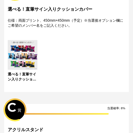
・運営様の都合により、一部サイン入り景品がご用意ができなくなる場
合がございます。その場合、別のサイン入り景品に変更させていただく
選べる！直筆サイン入りクッションカバー
可能性がございます。（該当者には別途メールにてご連絡させていただ
きます。）
仕様：両面プリント、450mm×450mm（予定）※当選後オプション欄に
・配送手数料として初回と初回以降10回ごとに+660coinが消費されま
ご希望のメンバー名をご記入ください。
す。
　※ 1回目、11回目、21回目...のチャレンジ時に配送手数料分のcoinが必
要になります。
配送について
・サイン入り景品とサインなし景品は別配送となる場合がございます。
・製作状況や天候状況により予定を前後した配送となる場合がございま
す。
・海外への配送は対応致しておりません。
特典について
選べる！直筆サイ
・多連特典をご希望の場合、「くじ引き内容の選択」にてご希望の景品
ン入りクッション
が付与されているボタンを選択の上でくじ引きを行ってください。
カバー
・「くじ引き内容の選択」にて1回ボタンを選択の上、一定回数のくじ引
きを行った場合は特典"対象外"となりますのでご注意ください。
・Wチャンス賞の抽選方式および利用方法はくじページ下部の「Wチャン
C
ス賞」の欄にて詳細をご確認いただけます。
当選確率:
8
%
賞
アクリルスタンド